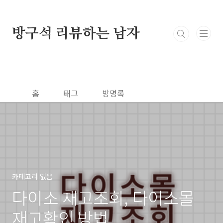
본문 바로가기
방구석 리뷰하는 남자
홈
태그
방명록
카테고리 없음
다이소 재고조회, 다이소몰
재고확인 방법