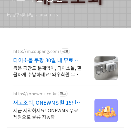
by 방구석리뷰남
2024. 1. 15.
http://m.coupang.com
광고
다이소몰 쿠팡 30일 내 무료 반
품으로
좁은 공간도 문제없이, 다이소몰, 깔
끔하게 수납하세요! 와우회원 무료
배송. 흔들림 없는 안정감, 오래도록
든든한 주방 수납을 지금 경험해보
세요.
https://onewms.co.kr
광고
재고조회, ONEWMS 월 15만원
이상 아끼세요!
지금 시작하세요! ONEWMS 무료
체험으로 물류 자동화