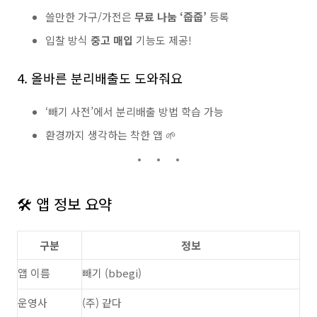
쓸만한 가구/가전은
무료 나눔 ‘줍줍’
등록
입찰 방식
중고 매입
기능도 제공!
4. 올바른 분리배출도 도와줘요
‘빼기 사전’에서 분리배출 방법 학습 가능
환경까지 생각하는 착한 앱 🌱
🛠️ 앱 정보 요약
구분
정보
앱 이름
빼기 (bbegi)
운영사
(주) 같다