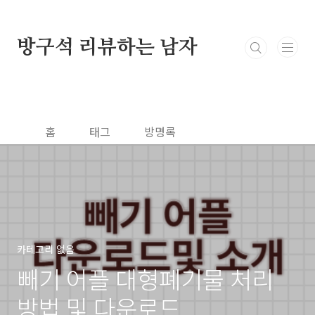
본문 바로가기
방구석 리뷰하는 남자
홈
태그
방명록
카테고리 없음
빼기 어플 대형폐기물 처리
방법 및 다운로드