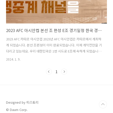
2023 AFC 아시안컵 본선 조 편성 E조 경기일정 한국 경기 시간
2023 AFC 카타르 아시안컵 2023년 AFC 아시안컵은 카타르에서 개최하
게 되었습니다. 본선 조편성이 이미 완료되었습니다. 이제 개막전만을 기
다리고 있는데요. 우리 대한민국은 1번 시드로 E조에 속하게 되었습니
다. 한국 예선 경기는 모두 8시 30분에 시작해서 황금시간대에 가족과 친
2024. 1. 9.
구들과 추운 겨울에 따뜻하게 볼 수 있게 되었습니다. 이번에는 대한민국
이 손흥민과 함께 우승하는 모습을 보고 싶습니다. 1. 2023 AFC 카타르
1
아시안컵 조편성 조 참가국 조 참가국 A 카타르, 중국, 타지키스탄, 레바
논 D 일본, 인도네시아, 이라크, 베트남 B 호주, 우즈베키스탄, 시리아,
인도 E 대한민국, 말레이시아, 요르단, 바레인 C 이란, 아랍에미리트, 홍
콩, 팔레스타인 F 사우디아라비아, 태국, 키르기스..
Designed by 티스토리
© Daum Corp.