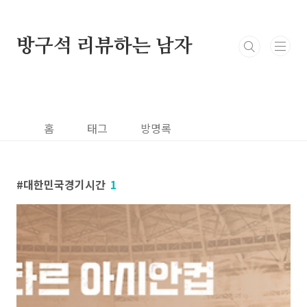
본문 바로가기
방구석 리뷰하는 남자
홈
태그
방명록
대한민국경기시간
1