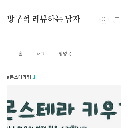
본문 바로가기
방구석 리뷰하는 남자
홈
태그
방명록
몬스테라팁
1