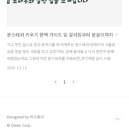
몬스테라 키우기 완벽 가이드 잎 갈라짐부터 분갈이까지 실패 없이 키우는 방법
크고 멋진 잎으로 집안 분위기를 확 바꿔주는 몬스테라!인테리어 식물로
요즘 정말 많은 사랑을 받고 있죠?저도 집에 들여놓고 나서 완전히 반해
버렸었는데요.그런데 막상 몬스테라를 키워보면,생각처럼 잎이 시원하
게 갈라지지 않거나,어느새 시들시들해져서 속상했던 적 있으신가요?
2025. 12. 12.
“대체 우리 집 몬스테라는 왜 이렇게 힘이 없을까?” 혹은“어떻게 해야 잎
도 풍성하고 건강하게 자랄까?” 고민하셨다면,오늘 이 글이 딱 도움이 되
1
실 거예요!몬스테라 키우기, 사실 그렇게 어렵지 않으니까지금부터 저만
의 꿀팁 하나씩 전해드릴게요.몬스테라, 실패 없이 키우는 핵심 노하우몬
스테라를 건강하게 키우고 싶다면 딱 몇 가지만 기억하면 정말 쉽거든요!
사실 대부분 식물 키우기가 어려운 건,물 주기나 햇빛, 영양을 제대로 챙
기지 못해서 그렇더..
Designed by 티스토리
© Daum Corp.