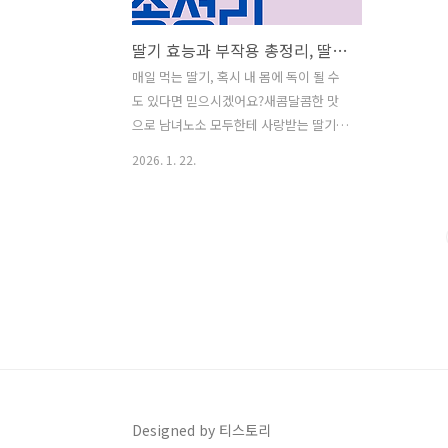
딸기 효능과 부작용 총정리, 딸기 건강하게 먹는 법까지​
매일 먹는 딸기, 혹시 내 몸에 독이 될 수
도 있다면 믿으시겠어요?새콤달콤한 맛
으로 남녀노소 모두한테 사랑받는 딸기!
그런데 알고 보면, 식물학적으로는 채소
2026. 1. 22.
에 속한다는 사실,혹시 들어보셨나요?딸
기는 봄이 오면 제일 먼저 떠오르는 열매
채소이기도 하죠.그저 맛만 좋은 게 아니
라 비타민 C의 여왕이라는별명처럼 영양
도 정말 풍부하답니다.하지만! 어떤 질환
이 있거나 체질에 따라서는 오히려건강에
안 좋을 수도 있다는 점,알고 계셨나요?오
늘은 딸기의 놀라운 효능부터 우리가 흔
히 놓치는 부작용, 그리고 건강하게 즐기
는 팁까지 다 같이 살펴볼게요! 딸기, 그냥
먹기엔 아까운 효능 가득!여러분, 딸기가
Designed by 티스토리
그냥달콤한 디저트 과일이라고만 생각하