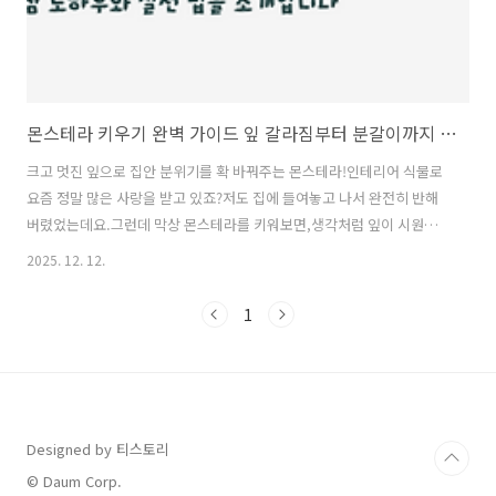
몬스테라 키우기 완벽 가이드 잎 갈라짐부터 분갈이까지 실패 없이 키우는 방법
크고 멋진 잎으로 집안 분위기를 확 바꿔주는 몬스테라!인테리어 식물로
요즘 정말 많은 사랑을 받고 있죠?저도 집에 들여놓고 나서 완전히 반해
버렸었는데요.그런데 막상 몬스테라를 키워보면,생각처럼 잎이 시원하
게 갈라지지 않거나,어느새 시들시들해져서 속상했던 적 있으신가요?
2025. 12. 12.
“대체 우리 집 몬스테라는 왜 이렇게 힘이 없을까?” 혹은“어떻게 해야 잎
도 풍성하고 건강하게 자랄까?” 고민하셨다면,오늘 이 글이 딱 도움이 되
1
실 거예요!몬스테라 키우기, 사실 그렇게 어렵지 않으니까지금부터 저만
의 꿀팁 하나씩 전해드릴게요.몬스테라, 실패 없이 키우는 핵심 노하우몬
스테라를 건강하게 키우고 싶다면 딱 몇 가지만 기억하면 정말 쉽거든요!
사실 대부분 식물 키우기가 어려운 건,물 주기나 햇빛, 영양을 제대로 챙
기지 못해서 그렇더..
Designed by 티스토리
© Daum Corp.