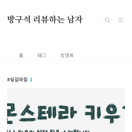
본문 바로가기
방구석 리뷰하는 남자
홈
태그
방명록
잎갈라짐
1