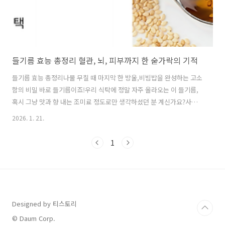
들기름 효능 총정리 혈관, 뇌, 피부까지 한 숟가락의 기적
들기름 효능 총정리나물 무칠 때 마지막 한 방울,비빔밥을 완성하는 고소
함의 비밀 바로 들기름이죠!우리 식탁에 정말 자주 올라오는 이 들기름,
혹시 그냥 맛과 향 내는 조미료 정도로만 생각하셨던 분 계신가요?사실
저도 예전엔 그냥 맛 때문에 넣었다가,알고 보니 효능이 정말 어마어마해
2026. 1. 21.
서 깜짝 놀랐어요.오늘은 이 글을 통해 들기름의 놀라운 효능을 하나씩
파헤쳐 볼 거예요.혹시 읽고 나면 들기름을 다시 보게 될지도 몰라요!예
1
전에는 그냥 흔한 식용유라 여겼던 들기름이이제는 오메가-3의 보고라
며 건강에 좋은 식품으로 더 주목받고 있다는 거, 알고 계셨나요?그래서
요즘은 매일 아침 공복에 들기름 한 숟가락 챙겨 먹는 분들도 엄청 많아
졌대요.도대체 들기름에 뭐가 들어있길래 그럴까요?저랑 같이 하나씩 알
아봐요!1: 혈관 ..
Designed by 티스토리
© Daum Corp.