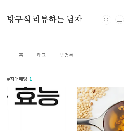
본문 바로가기
방구석 리뷰하는 남자
홈
태그
방명록
치매예방
1