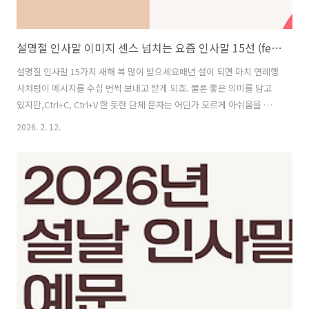
설명절 인사말 이미지 센스 넘치는 요즘 인사말 15선 (feat. 재치, 감성, 응원)
설명절 인사말 15가지 새해 복 많이 받으세요매년 설이 되면 마치 연례행
사처럼이 메시지를 수십 번씩 보내고 받게 되죠. 물론 좋은 의미를 담고
있지만,Ctrl+C, Ctrl+V 한 듯한 단체 문자는 어딘가 모르게 아쉬움을 남
깁니다.​올해만큼은 조금 다르게,받는 사람이 "오, 센스 있는데?" 하며 미
2026. 2. 12.
소 지을 수 있는,그런 특별한 인사말을 보내보는 건 어떨까요?​여러분의
고민을 덜어드리기 위해,재치와 감성, 따뜻한 응원을 꾹꾹 눌러 담은요즘
설날 인사말 15가지를 엄선해 왔습니다.상황에 맞게 골라 쓰기만 하세
요!Part 1. 빵 터지는 재미! 위트와 유머를 담은 인사말 가까운 친구나 동
료에게 유쾌한 웃음을 선물하고 싶다면 이만한 게 없죠. 1. 설 연휴 급찐
살은 급 찐 행복의 증거!행복 가득 찌우는 명절 보..