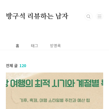
본문 바로가기
방구석 리뷰하는 남자
홈
태그
방명록
전체 글
120