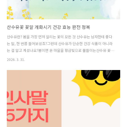
산수유꽃 꽃말 개화시기 건강 효능 완전 정복
산수유란? 봄을 가장 먼저 알리는 꽃의 모든 것 산수유는 남자한테 좋다
는 말, 한 번쯤 들어보셨죠?그런데 산수유가 단순한 건강 식품이 아니라
는 걸 알고 계셨나요?봄이면 온 마을을 황금빛으로 물들이는산수유 꽃에
는 아름다운 꽃말과 수천 년의 전설이 담겨 있습니다.매화보다 이르고,
2026. 3. 31.
벚꽃보다 훨씬 빠른 산수유 개화 시기. 그 노란 꽃이 터지는 순간, 봄이 시
작됩니다.이 글에서는 산수유 꽃말, 꽃 피는 시기,그리고 열매의 건강 효
능까지 한눈에 정리해 드립니다.산수유를 단순히 몸에 좋은 것정도로만
알고 있었다면,지금부터 제대로 알아볼 차례입니다. 산수유 꽃말: 영원
불멸의 사랑에 담긴 전설 산수유 꽃말은 "영원불멸의 사랑"입니다. 이 밖
에도 "기대", "탄생의 기쁨", "지속", "불변"이라는 꽃말도 함께 전해집
니다..